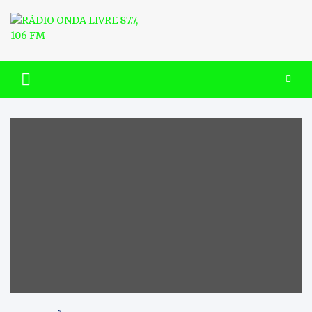
Skip
to
content
RÁDIO ONDA LIVRE 87.7, 106
FM