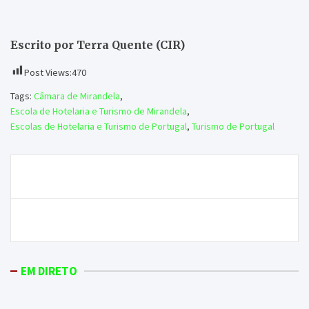
Escrito por Terra Quente (CIR)
Post Views:
470
Tags:
Câmara de Mirandela
,
Escola de Hotelaria e Turismo de Mirandela
,
Escolas de Hotelaria e Turismo de Portugal
,
Turismo de Portugal
Navegação
Médicos da ULS Nordeste aderem em força à greve
de
artigos
Rio Tinto desiste de investir nas minas de Moncorvo
EM DIRETO