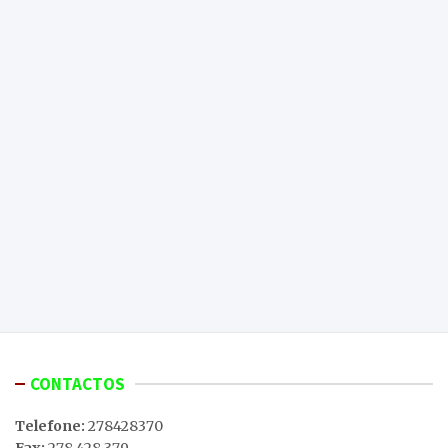
CONTACTOS
Telefone:
278428370
Fax:
278 428 379