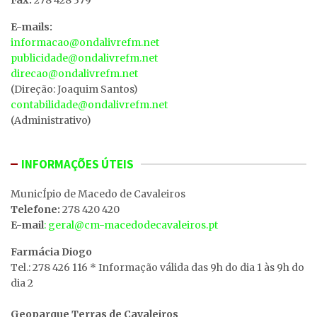
E-mails:
informacao@ondalivrefm.net
publicidade@ondalivrefm.net
direcao@ondalivrefm.net
(Direção: Joaquim Santos)
contabilidade@ondalivrefm.net
(Administrativo)
INFORMAÇÕES ÚTEIS
MunicÍpio de Macedo de Cavaleiros
Telefone:
278 420 420
E-mail
: geral@cm-macedodecavaleiros.pt
Farmácia Diogo
Tel.: 278 426 116 * Informação válida das 9h do dia 1 às 9h do
dia 2
Geoparque Terras de Cavaleiros