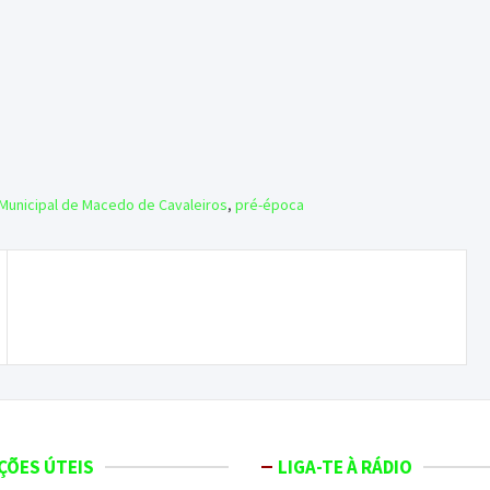
 Municipal de Macedo de Cavaleiros
,
pré-época
Quatro atletas da ADCMC escolhidos para
competir no Europeu de Kickboxing
ÇÕES ÚTEIS
LIGA-TE À RÁDIO