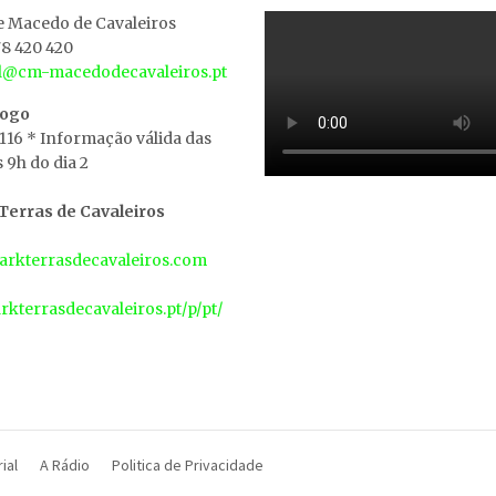
e Macedo de Cavaleiros
8 420 420
al@cm-macedodecavaleiros.pt
iogo
 116 * Informação válida das
s 9h do dia 2
erras de Cavaleiros
rkterrasdecavaleiros.com
arkterrasdecavaleiros.pt/p/pt/
ial
A Rádio
Politica de Privacidade