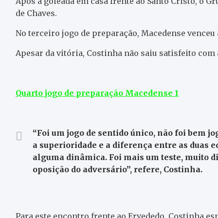
Após a goleada em casa frente ao Santo Cristo, o 
de Chaves.
No terceiro jogo de preparação, Macedense venceu a
Apesar da vitória, Costinha não saiu satisfeito com
Quarto jogo de preparação Macedense 1
“Foi um jogo de sentido único, não foi bem j
a superioridade e a diferença entre as duas 
alguma dinâmica. Foi mais um teste, muito d
oposição do adversário”, refere, Costinha.
Para este encontro frente ao Ervededo, Costinha es