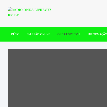
Skip
to
content
RÁDIO ONDA LIVRE 87.7, 
INÍCIO
EMISSÃO ONLINE
ONDA LIVRE TV
INFORMAÇÃ