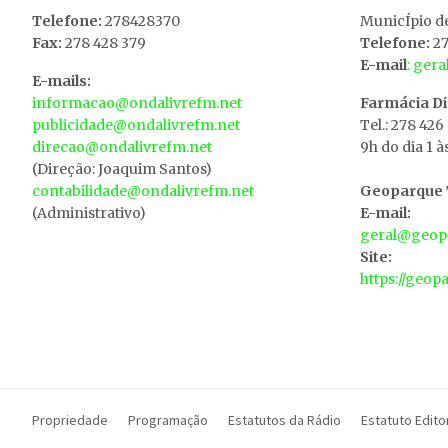
Telefone:
278428370
MunicÍpio d
Fax:
278 428 379
Telefone:
27
E-mail
: ger
E-mails:
informacao@ondalivrefm.net
Farmácia D
publicidade@ondalivrefm.net
Tel.: 278 426
direcao@ondalivrefm.net
9h do dia 1 à
(Direção: Joaquim Santos)
contabilidade@ondalivrefm.net
Geoparque T
(Administrativo)
E-mail:
geral@geopa
Site:
https://geop
Propriedade
Programação
Estatutos da Rádio
Estatuto Editor