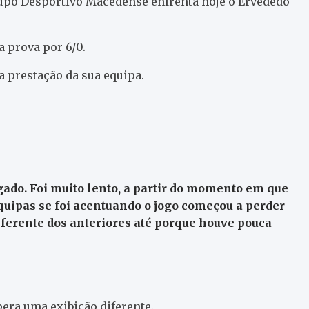
Grupo Desportivo Macedense enfrenta hoje o Ervededo
 prova por 6/0.
 a prestação da sua equipa.
ogado. Foi muito lento, a partir do momento em que
equipas se foi acentuando o jogo começou a perder
iferente dos anteriores até porque houve pouca
pera uma exibição diferente.