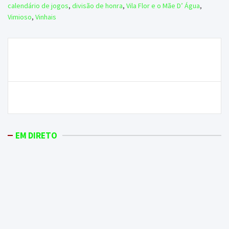
calendário de jogos
,
divisão de honra
,
Vila Flor e o Mãe D’ Água
,
Vimioso
,
Vinhais
Navegação
8 freguesias do Concelho de Macedo de Cavaleiros
de
vão ser agregadas
artigos
Um ferido grave após acidente de trator
EM DIRETO