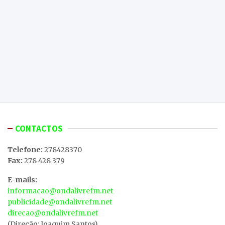
CONTACTOS
Telefone:
278428370
Fax:
278 428 379
E-mails:
informacao@ondalivrefm.net
publicidade@ondalivrefm.net
direcao@ondalivrefm.net
(Direção: Joaquim Santos)