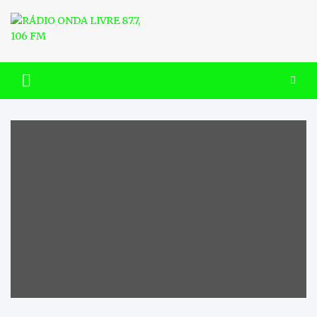
Skip
to
content
RÁDIO ONDA LIVRE 87.7, 106
FM