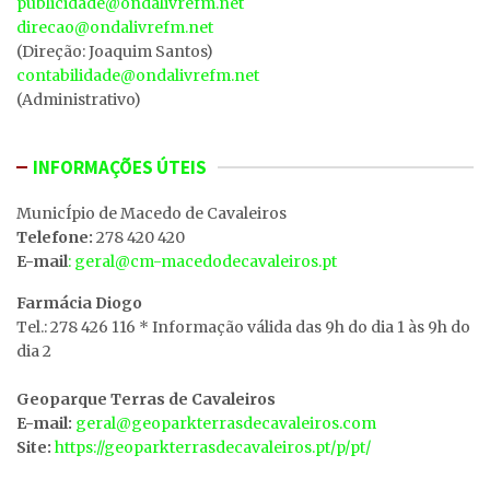
publicidade@ondalivrefm.net
direcao@ondalivrefm.net
(Direção: Joaquim Santos)
contabilidade@ondalivrefm.net
(Administrativo)
INFORMAÇÕES ÚTEIS
MunicÍpio de Macedo de Cavaleiros
Telefone:
278 420 420
E-mail
: geral@cm-macedodecavaleiros.pt
Farmácia Diogo
Tel.: 278 426 116 * Informação válida das 9h do dia 1 às 9h do
dia 2
Geoparque Terras de Cavaleiros
E-mail:
geral@geoparkterrasdecavaleiros.com
Site:
https://geoparkterrasdecavaleiros.pt/p/pt/