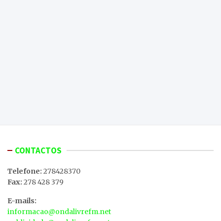
CONTACTOS
Telefone:
278428370
Fax:
278 428 379
E-mails:
informacao@ondalivrefm.net