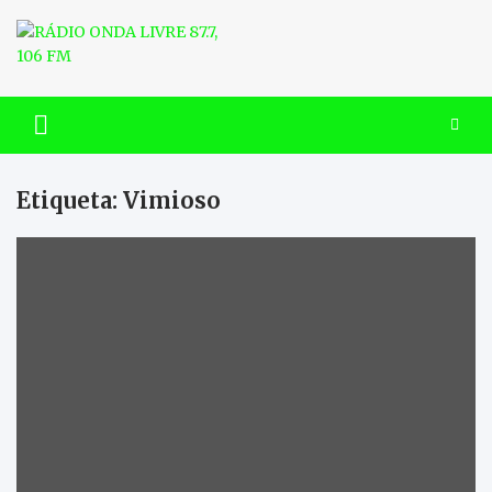
Skip
to
content
RÁDIO ONDA LIVRE 87.7, 106
FM
Etiqueta:
Vimioso