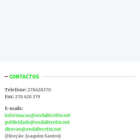
CONTACTOS
Telefone:
278428370
Fax:
278 428 379
E-mails:
informacao@ondalivrefm.net
publicidade@ondalivrefm.net
direcao@ondalivrefm.net
(Direção: Joaquim Santos)