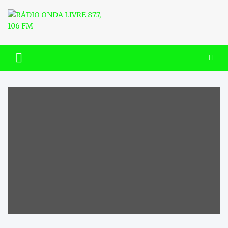
Skip
to
content
RÁDIO ONDA LIVRE 87.7, 106
FM