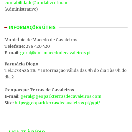
contabilidade@ondalivrefm.net
(Administrativo)
INFORMAÇÕES ÚTEIS
MunicÍpio de Macedo de Cavaleiros
Telefone:
278 420 420
E-mail
: geral@cm-macedodecavaleiros.pt
Farmácia Diogo
Tel.: 278 426 116 * Informação válida das 9h do dia 1 às 9h do
dia 2
Geoparque Terras de Cavaleiros
E-mail:
geral@geoparkterrasdecavaleiros.com
Site:
https://geoparkterrasdecavaleiros.pt/p/pt/