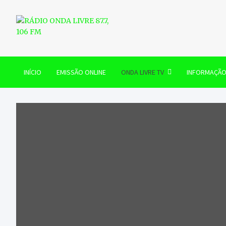
Skip
to
content
RÁDIO ONDA LIVRE 87.7, 
INÍCIO
EMISSÃO ONLINE
ONDA LIVRE TV
INFORMAÇÃ