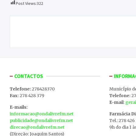
Post Views:
322
Navegação
Gerir o orçamento familiar e saber viver em
de
tempos de crise
artigos
CONTACTOS
INFORMA
Telefone:
278428370
MunicÍpio d
Fax:
278 428 379
Telefone:
27
E-mail
: ger
E-mails:
informacao@ondalivrefm.net
Farmácia D
publicidade@ondalivrefm.net
Tel.: 278 426
direcao@ondalivrefm.net
9h do dia 1 à
(Direção: Joaquim Santos)