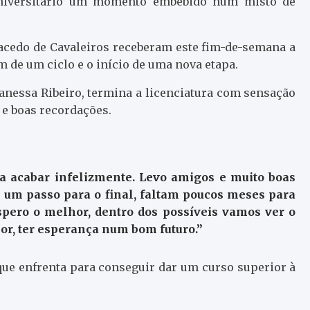
 universitário um momento embebido num misto de
cedo de Cavaleiros receberam este fim-de-semana a
m de um ciclo e o início de uma nova etapa.
anessa Ribeiro, termina a licenciatura com sensação
 e boas recordações.
 a acabar infelizmente. Levo amigos e muito boas
 um passo para o final, faltam poucos meses para
espero o melhor, dentro dos possíveis vamos ver o
r, ter esperança num bom futuro.”
 que enfrenta para conseguir dar um curso superior à