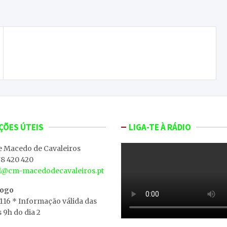
Moncorvo é o atual detentor da Taça da A.F de
Bragança
ÇÕES ÚTEIS
LIGA-TE À RÁDIO
e Macedo de Cavaleiros
8 420 420
al@cm-macedodecavaleiros.pt
iogo
 116 * Informação válida das
s 9h do dia 2