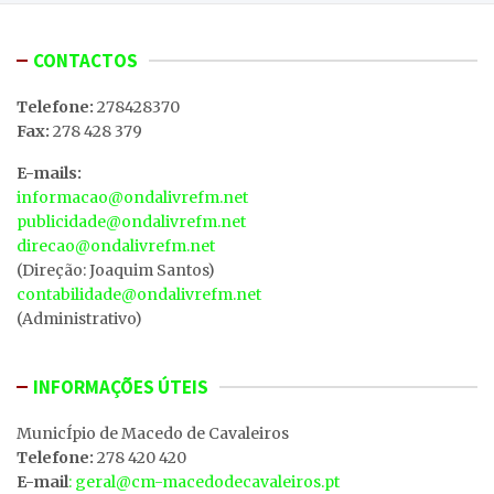
CONTACTOS
Telefone:
278428370
Fax:
278 428 379
E-mails:
informacao@ondalivrefm.net
publicidade@ondalivrefm.net
direcao@ondalivrefm.net
(Direção: Joaquim Santos)
contabilidade@ondalivrefm.net
(Administrativo)
INFORMAÇÕES ÚTEIS
MunicÍpio de Macedo de Cavaleiros
Telefone:
278 420 420
E-mail
: geral@cm-macedodecavaleiros.pt