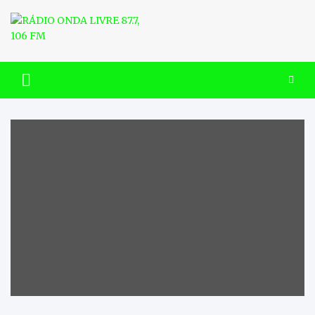
Skip
to
content
RÁDIO ONDA LIVRE 87.7, 106
FM