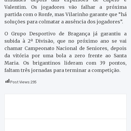
Valentim. Os jogadores vão falhar a próxima
partida com o Ronfe, mas Vilarinho garante que “há
soluções para colmatar a ausência dos jogadores”.
O Grupo Desportivo de Bragança já garantiu a
subida à 2ª Divisão, que no próximo ano se vai
chamar Campeonato Nacional de Seniores, depois
da vitória por uma bola a zero frente ao Santa
Maria. Os brigantinos lideram com 39 pontos,
faltam três jornadas para terminar a competição.
Post Views:
295
Navegação
Moncorvo é o atual detentor da Taça da A.F de
de
Bragança
artigos
Vítor Maças abandona o Sport Clube Mirandela