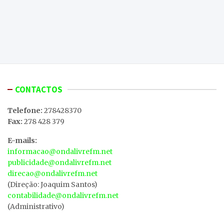
CONTACTOS
Telefone:
278428370
Fax:
278 428 379
E-mails:
informacao@ondalivrefm.net
publicidade@ondalivrefm.net
direcao@ondalivrefm.net
(Direção: Joaquim Santos)
contabilidade@ondalivrefm.net
(Administrativo)