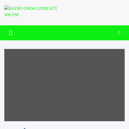
Skip
to
content
RÁDIO ONDA LIVRE 87.7, 106
FM