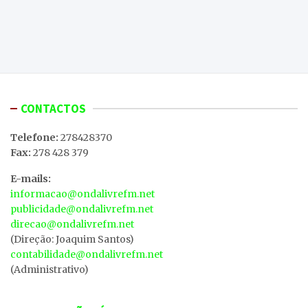
CONTACTOS
Telefone:
278428370
Fax:
278 428 379
E-mails:
informacao@ondalivrefm.net
publicidade@ondalivrefm.net
direcao@ondalivrefm.net
(Direção: Joaquim Santos)
contabilidade@ondalivrefm.net
(Administrativo)