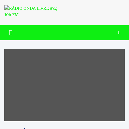
Skip
to
content
RÁDIO ONDA LIVRE 87.7, 106
FM