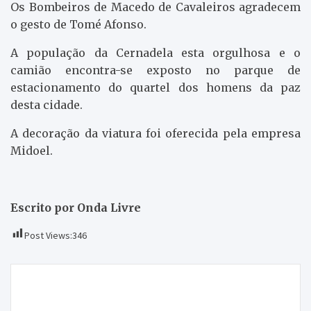
Os Bombeiros de Macedo de Cavaleiros agradecem
o gesto de Tomé Afonso.
A população da Cernadela esta orgulhosa e o
camião encontra-se exposto no parque de
estacionamento do quartel dos homens da paz
desta cidade.
A decoração da viatura foi oferecida pela empresa
Midoel.
Escrito por Onda Livre
Post Views:
346
Navegação
A iniciativa “doar 1€ aos bombeiros voluntários”
de
dura até o próximo sábado