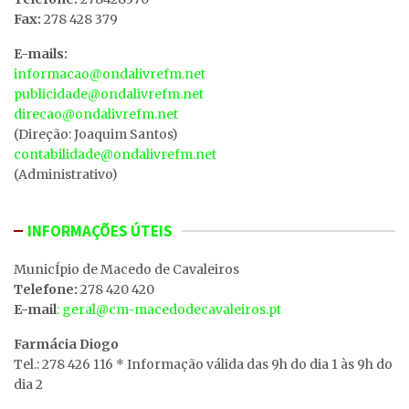
Fax:
278 428 379
E-mails:
informacao@ondalivrefm.net
publicidade@ondalivrefm.net
direcao@ondalivrefm.net
(Direção: Joaquim Santos)
contabilidade@ondalivrefm.net
(Administrativo)
INFORMAÇÕES ÚTEIS
MunicÍpio de Macedo de Cavaleiros
Telefone:
278 420 420
E-mail
: geral@cm-macedodecavaleiros.pt
Farmácia Diogo
Tel.: 278 426 116 * Informação válida das 9h do dia 1 às 9h do
dia 2