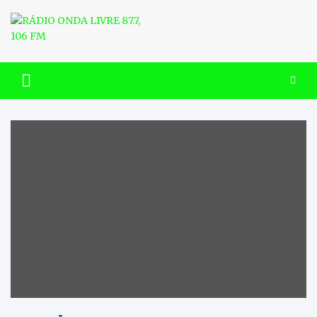
Skip
to
content
RÁDIO ONDA LIVRE 87.7, 106
FM