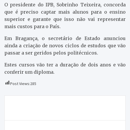
O presidente do IPB, Sobrinho Teixeira, concorda
que é preciso captar mais alunos para o ensino
superior e garante que isso não vai representar
mais custos para o País.
Em Bragança, o secretário de Estado anunciou
ainda a criação de novos ciclos de estudos que vão
passar a ser geridos pelos politécnicos.
Estes cursos vão ter a duração de dois anos e vão
conferir um diploma.
Post Views:
285
Navegação
Deputados socialistas a favor da permanência do
de
helicóptero do INEM
artigos
Novo conceito do “Sopas e Merendas” não agradou