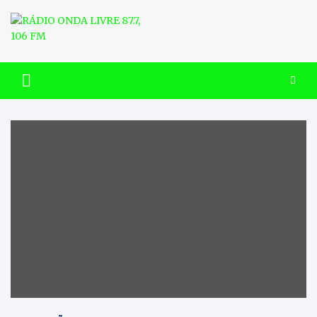
Skip
to
content
RÁDIO ONDA LIVRE 87.7, 106
FM