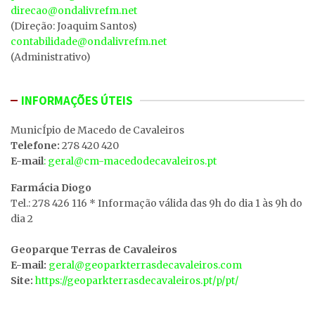
direcao@ondalivrefm.net
(Direção: Joaquim Santos)
contabilidade@ondalivrefm.net
(Administrativo)
INFORMAÇÕES ÚTEIS
MunicÍpio de Macedo de Cavaleiros
Telefone:
278 420 420
E-mail
: geral@cm-macedodecavaleiros.pt
Farmácia Diogo
Tel.: 278 426 116 * Informação válida das 9h do dia 1 às 9h do
dia 2
Geoparque Terras de Cavaleiros
E-mail:
geral@geoparkterrasdecavaleiros.com
Site:
https://geoparkterrasdecavaleiros.pt/p/pt/