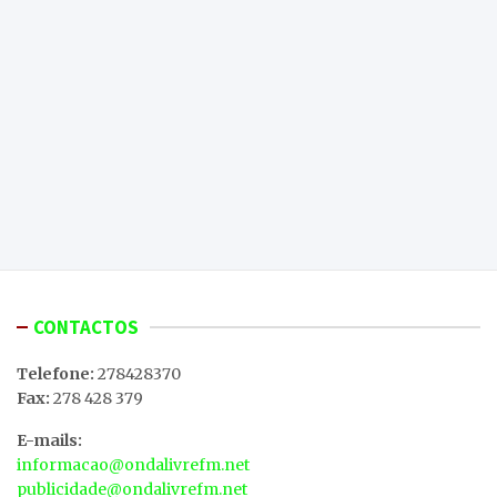
CONTACTOS
Telefone:
278428370
Fax:
278 428 379
E-mails:
informacao@ondalivrefm.net
publicidade@ondalivrefm.net