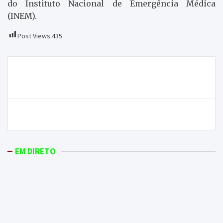
do Instituto Nacional de Emergência Médica
(INEM).
Post Views:
435
Navegação
Museu Abade de Baçal acolhe exposição de Maria
de
Cavaco Silva
artigos
Ciclistas deram as boas-vindas à quadra natalícia
EM DIRETO