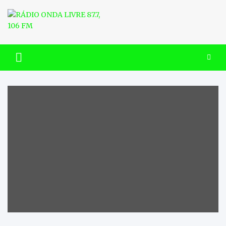
Skip
to
content
RÁDIO ONDA LIVRE 87.7, 106
FM