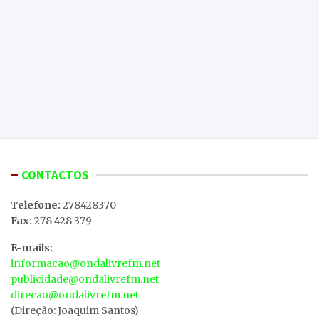
CONTACTOS
Telefone:
278428370
Fax:
278 428 379
E-mails:
informacao@ondalivrefm.net
publicidade@ondalivrefm.net
direcao@ondalivrefm.net
(Direção: Joaquim Santos)