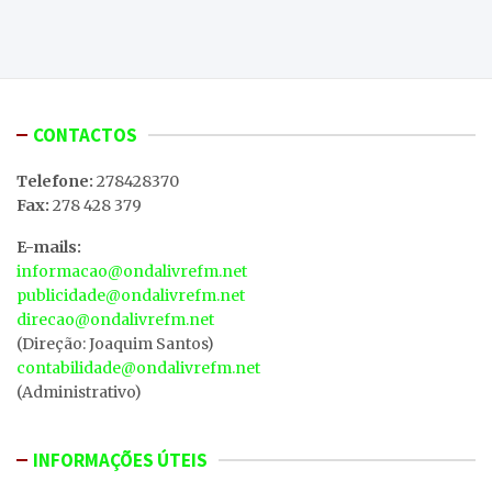
CONTACTOS
Telefone:
278428370
Fax:
278 428 379
E-mails:
informacao@ondalivrefm.net
publicidade@ondalivrefm.net
direcao@ondalivrefm.net
(Direção: Joaquim Santos)
contabilidade@ondalivrefm.net
(Administrativo)
INFORMAÇÕES ÚTEIS