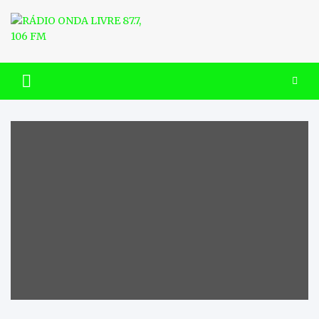
Skip
to
content
RÁDIO ONDA LIVRE 87.7, 106
FM