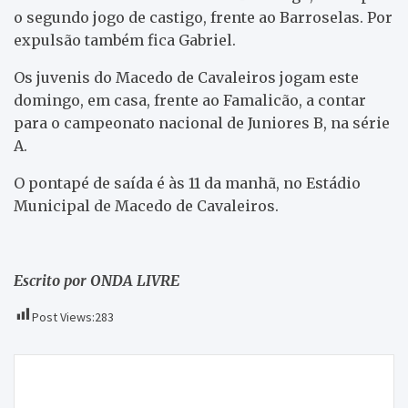
o segundo jogo de castigo, frente ao Barroselas. Por
expulsão também fica Gabriel.
Os juvenis do Macedo de Cavaleiros jogam este
domingo, em casa, frente ao Famalicão, a contar
para o campeonato nacional de Juniores B, na série
A.
O pontapé de saída é às 11 da manhã, no Estádio
Municipal de Macedo de Cavaleiros.
Escrito por ONDA LIVRE
Post Views:
283
Navegação
Coliseus do Porto e de Lisboa recebem Maria Gadú
de
em junho