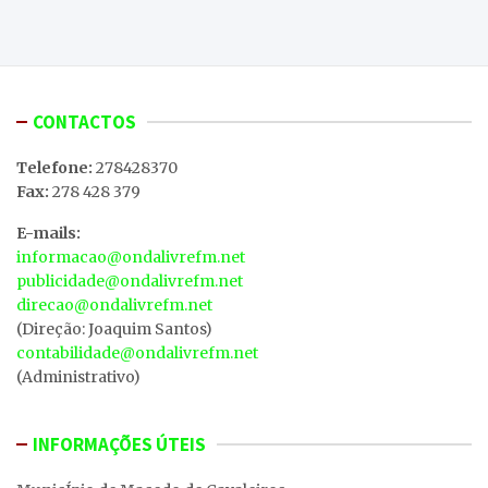
CONTACTOS
Telefone:
278428370
Fax:
278 428 379
E-mails:
informacao@ondalivrefm.net
publicidade@ondalivrefm.net
direcao@ondalivrefm.net
(Direção: Joaquim Santos)
contabilidade@ondalivrefm.net
(Administrativo)
INFORMAÇÕES ÚTEIS