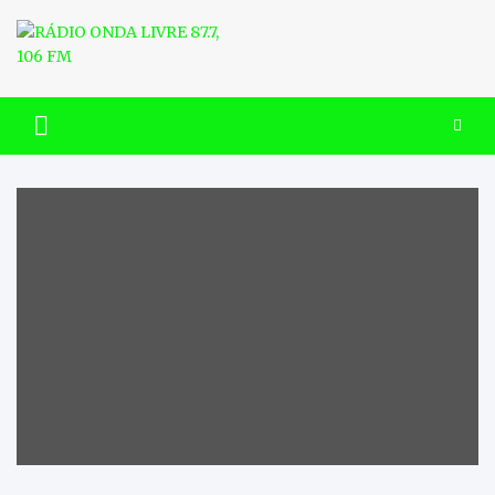
Skip
to
content
RÁDIO ONDA LIVRE 87.7, 106
FM