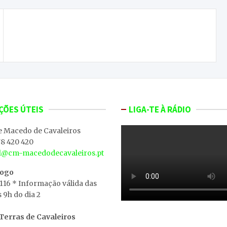
Comissão Política do PS de Mirandela apela a
pressões conjuntas junto do Governo
ÇÕES ÚTEIS
LIGA-TE À RÁDIO
e Macedo de Cavaleiros
8 420 420
al@cm-macedodecavaleiros.pt
iogo
 116 * Informação válida das
s 9h do dia 2
erras de Cavaleiros