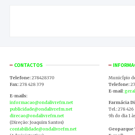
Navegação
A lenda do cavaleiro de Maça para dançar no
de
Carnaval
artigos
CONTACTOS
INFORMA
Telefone:
278428370
MunicÍpio d
Fax:
278 428 379
Telefone:
27
E-mail
: ger
E-mails:
informacao@ondalivrefm.net
Farmácia D
publicidade@ondalivrefm.net
Tel.: 278 426
direcao@ondalivrefm.net
9h do dia 1 à
(Direção: Joaquim Santos)
contabilidade@ondalivrefm.net
Geoparque T