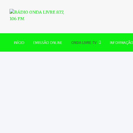
Skip
to
content
RÁDIO ONDA LIVRE 87.7, 
INÍCIO
EMISSÃO ONLINE
ONDA LIVRE TV
INFORMAÇÃ