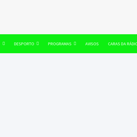
106 FM
O
DESPORTO
PROGRAMAS
AVISOS
CARAS DA RÁDI