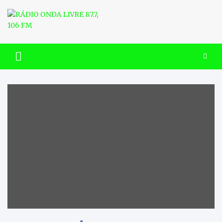
Skip
to
content
RÁDIO ONDA LIVRE 87.7, 106
FM