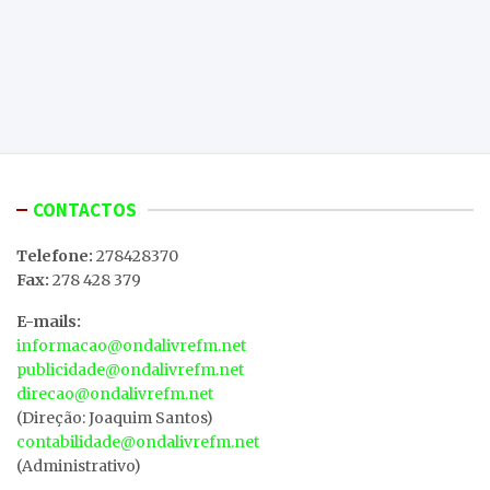
CONTACTOS
Telefone:
278428370
Fax:
278 428 379
E-mails:
informacao@ondalivrefm.net
publicidade@ondalivrefm.net
direcao@ondalivrefm.net
(Direção: Joaquim Santos)
contabilidade@ondalivrefm.net
(Administrativo)