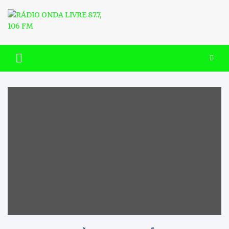
Skip
to
content
RÁDIO ONDA LIVRE 87.7, 106
FM