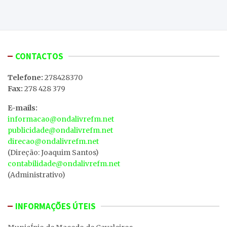
CONTACTOS
Telefone:
278428370
Fax:
278 428 379
E-mails:
informacao@ondalivrefm.net
publicidade@ondalivrefm.net
direcao@ondalivrefm.net
(Direção: Joaquim Santos)
contabilidade@ondalivrefm.net
(Administrativo)
INFORMAÇÕES ÚTEIS