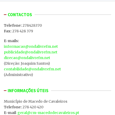
CONTACTOS
Telefone:
278428370
Fax:
278 428 379
E-mails:
informacao@ondalivrefm.net
publicidade@ondalivrefm.net
direcao@ondalivrefm.net
(Direção: Joaquim Santos)
contabilidade@ondalivrefm.net
(Administrativo)
INFORMAÇÕES ÚTEIS
MunicÍpio de Macedo de Cavaleiros
Telefone:
278 420 420
E-mail
: geral@cm-macedodecavaleiros.pt