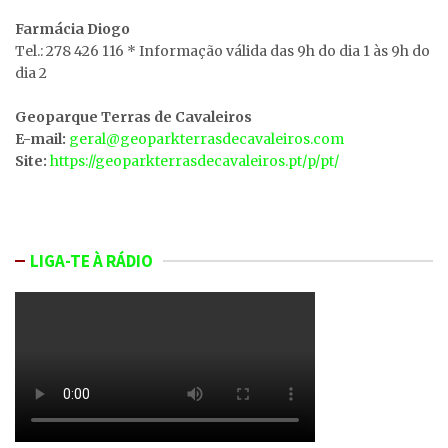
Farmácia Diogo
Tel.: 278 426 116 * Informação válida das 9h do dia 1 às 9h do
dia 2
Geoparque Terras de Cavaleiros
E-mail:
geral@geoparkterrasdecavaleiros.com
Site:
https://geoparkterrasdecavaleiros.pt/p/pt/
LIGA-TE À RÁDIO