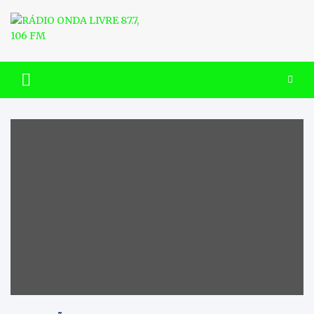
Skip
to
content
RÁDIO ONDA LIVRE 87.7, 106
FM