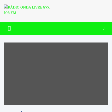
Skip
to
content
RÁDIO ONDA LIVRE 87.7, 106
FM