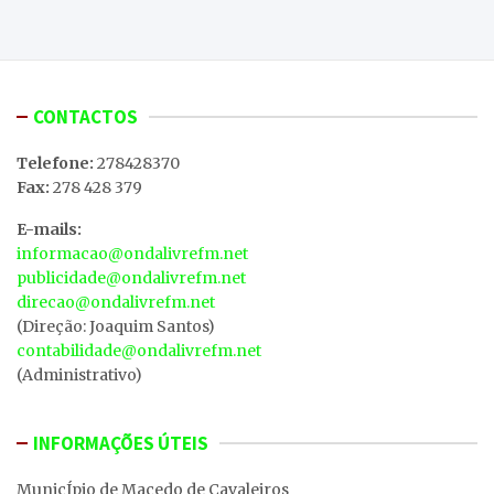
CONTACTOS
Telefone:
278428370
Fax:
278 428 379
E-mails:
informacao@ondalivrefm.net
publicidade@ondalivrefm.net
direcao@ondalivrefm.net
(Direção: Joaquim Santos)
contabilidade@ondalivrefm.net
(Administrativo)
INFORMAÇÕES ÚTEIS
MunicÍpio de Macedo de Cavaleiros