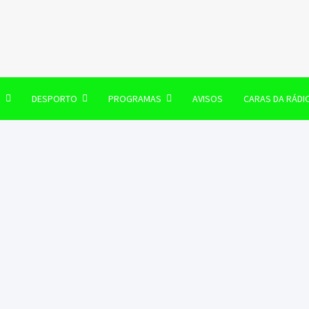
106 FM
O
DESPORTO
PROGRAMAS
AVISOS
CARAS DA RÁDI