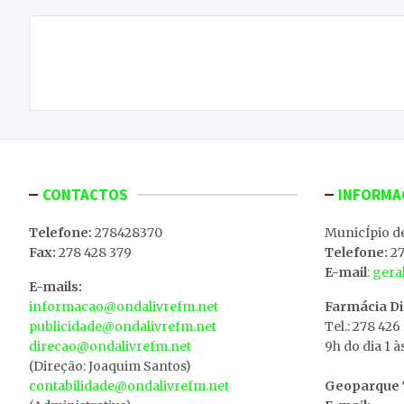
Navegação
Criado o diplomado do embaixador para
de
promover o Douro
artigos
CONTACTOS
INFORMA
Telefone:
278428370
MunicÍpio d
Fax:
278 428 379
Telefone:
27
E-mail
: ger
E-mails:
informacao@ondalivrefm.net
Farmácia D
publicidade@ondalivrefm.net
Tel.: 278 426
direcao@ondalivrefm.net
9h do dia 1 à
(Direção: Joaquim Santos)
contabilidade@ondalivrefm.net
Geoparque T