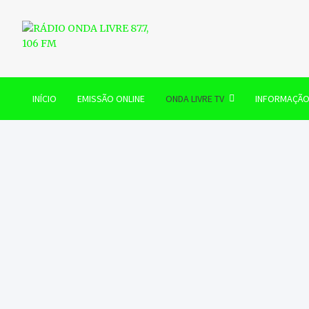
Skip
to
content
RÁDIO ONDA LIVRE 87.7, 
INÍCIO
EMISSÃO ONLINE
ONDA LIVRE TV
INFORMAÇÃ