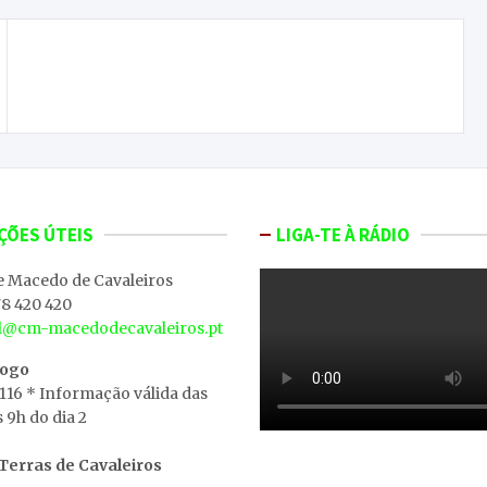
Campanha Aliança Portugal quis conhecer a
fundo o distrito
ÇÕES ÚTEIS
LIGA-TE À RÁDIO
e Macedo de Cavaleiros
8 420 420
al@cm-macedodecavaleiros.pt
iogo
 116 * Informação válida das
s 9h do dia 2
erras de Cavaleiros