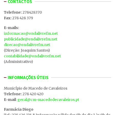
CONTACTOS
Telefone:
278428370
Fax:
278 428 379
E-mails:
informacao@ondalivrefm.net
publicidade@ondalivrefm.net
direcao@ondalivrefm.net
(Direção: Joaquim Santos)
contabilidade@ondalivrefm.net
(Administrativo)
INFORMAÇÕES ÚTEIS
MunicÍpio de Macedo de Cavaleiros
Telefone:
278 420 420
E-mail
: geral@cm-macedodecavaleiros.pt
Farmácia Diogo
Tel.: 278 426 116 * Informação válida das 9h do dia 1 às 9h do