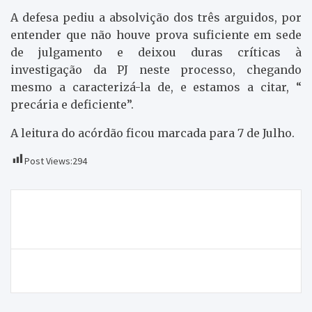
A defesa pediu a absolvição dos três arguidos, por
entender que não houve prova suficiente em sede
de julgamento e deixou duras críticas à
investigação da PJ neste processo, chegando
mesmo a caracterizá-la de, e estamos a citar, “
precária e deficiente”.
A leitura do acórdão ficou marcada para 7 de Julho.
Post Views:
294
Navegação
Companhia Portuguesa do Ferro faz pesquisas em
de
Moncorvo
artigos
Vigília contra o encerramento da UCCI de Chaves