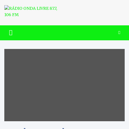
Skip
to
content
RÁDIO ONDA LIVRE 87.7, 106
FM