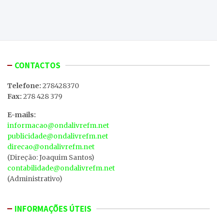
CONTACTOS
Telefone:
278428370
Fax:
278 428 379
E-mails:
informacao@ondalivrefm.net
publicidade@ondalivrefm.net
direcao@ondalivrefm.net
(Direção: Joaquim Santos)
contabilidade@ondalivrefm.net
(Administrativo)
INFORMAÇÕES ÚTEIS