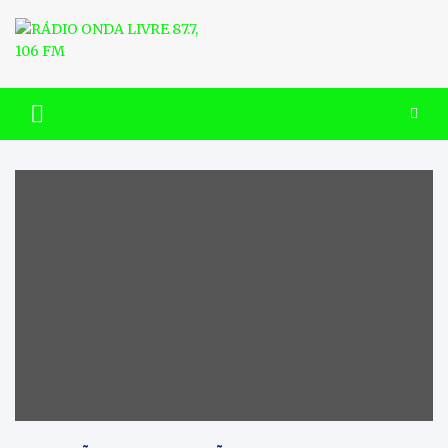
Skip
to
content
RÁDIO ONDA LIVRE 87.7, 106
FM