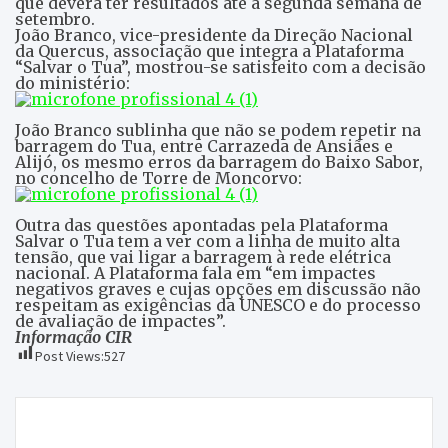
que deverá ter resultados até à segunda semana de
setembro.
João Branco, vice-presidente da Direção Nacional
da Quercus, associação que integra a Plataforma
“Salvar o Tua”, mostrou-se satisfeito com a decisão
do ministério:
João Branco sublinha que não se podem repetir na
barragem do Tua, entre Carrazeda de Ansiães e
Alijó, os mesmo erros da barragem do Baixo Sabor,
no concelho de Torre de Moncorvo:
Outra das questões apontadas pela Plataforma
Salvar o Tua tem a ver com a linha de muito alta
tensão, que vai ligar a barragem à rede elétrica
nacional. A Plataforma fala em “em impactes
negativos graves e cujas opções em discussão não
respeitam as exigências da UNESCO e do processo
de avaliação de impactes”.
Informação CIR
Post Views:
527
Navegação
Acidente não afasta banhistas da Barragem da
de