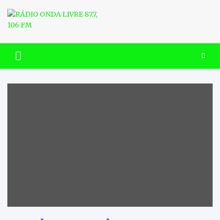
Skip
to
content
RÁDIO ONDA LIVRE 87.7, 106
FM