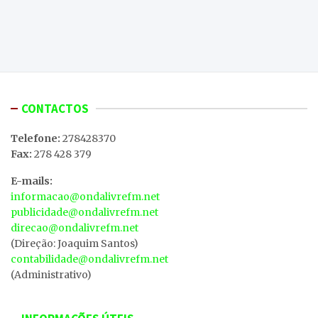
CONTACTOS
Telefone:
278428370
Fax:
278 428 379
E-mails:
informacao@ondalivrefm.net
publicidade@ondalivrefm.net
direcao@ondalivrefm.net
(Direção: Joaquim Santos)
contabilidade@ondalivrefm.net
(Administrativo)