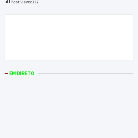
Post Views:
337
Navegação
Morreu o homem que tentou matar a mulher em
de
Carrazeda
artigos
“Encaramos o jogo como apenas mais um”
EM DIRETO