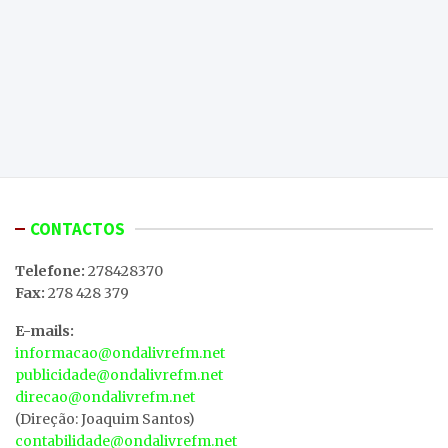
CONTACTOS
Telefone:
278428370
Fax:
278 428 379
E-mails:
informacao@ondalivrefm.net
publicidade@ondalivrefm.net
direcao@ondalivrefm.net
(Direção: Joaquim Santos)
contabilidade@ondalivrefm.net