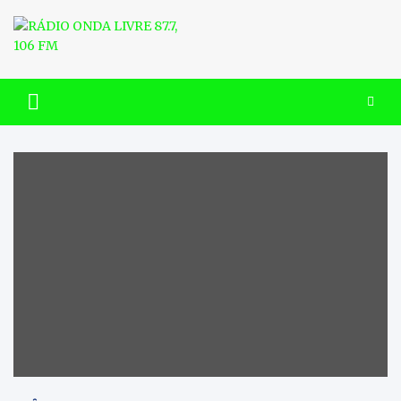
Skip
to
content
RÁDIO ONDA LIVRE 87.7, 106
FM