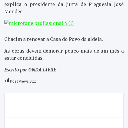
explica o presidente da Junta de Freguesia José
Mendes.
Chacim a renovar a Casa do Povo da aldeia.
As obras devem demorar pouco mais de um mês a
estar concluídas.
Escrito por ONDA LIVRE
Post Views:
322
Navegação
11 alunos de Macedo colocados em Medicina na 1ª
de
fase
artigos
LEQUE avança com projeto inovador no setor do