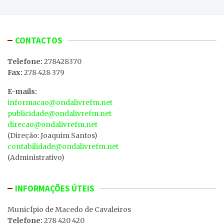
CONTACTOS
Telefone:
278428370
Fax:
278 428 379
E-mails:
informacao@ondalivrefm.net
publicidade@ondalivrefm.net
direcao@ondalivrefm.net
(Direção: Joaquim Santos)
contabilidade@ondalivrefm.net
(Administrativo)
INFORMAÇÕES ÚTEIS
MunicÍpio de Macedo de Cavaleiros
Telefone:
278 420 420