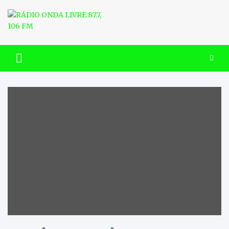
Skip
to
content
RÁDIO ONDA LIVRE 87.7, 106
FM