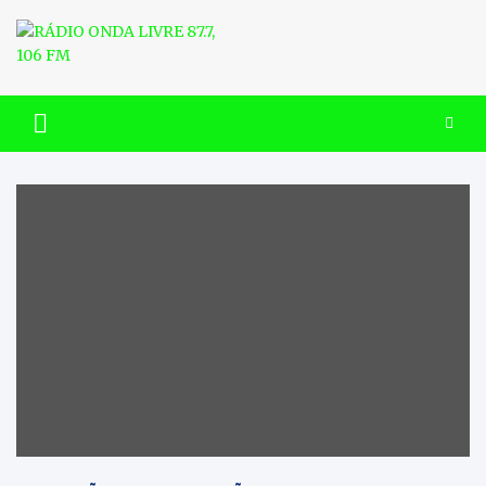
Skip
to
content
RÁDIO ONDA LIVRE 87.7, 106
FM