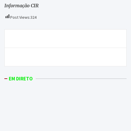
Informação CIR
Post Views:
324
Navegação
Chacim vai ter Casa do Povo renovada
de
artigos
U2 lançam álbum gratuito
EM DIRETO