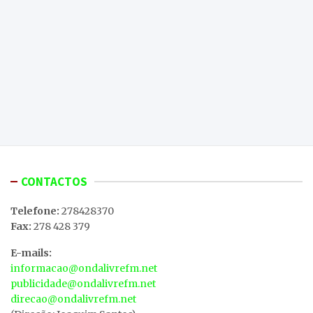
CONTACTOS
Telefone:
278428370
Fax:
278 428 379
E-mails:
informacao@ondalivrefm.net
publicidade@ondalivrefm.net
direcao@ondalivrefm.net