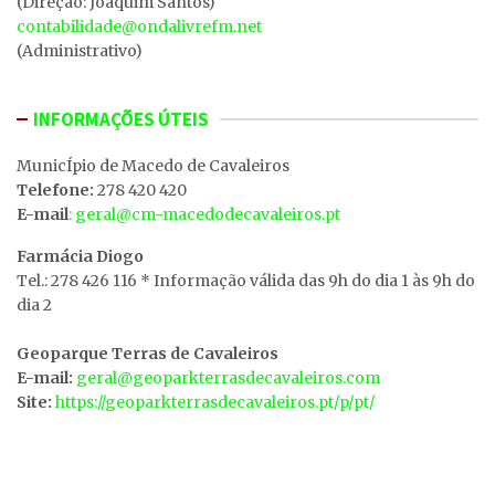
(Direção: Joaquim Santos)
contabilidade@ondalivrefm.net
(Administrativo)
INFORMAÇÕES ÚTEIS
MunicÍpio de Macedo de Cavaleiros
Telefone:
278 420 420
E-mail
: geral@cm-macedodecavaleiros.pt
Farmácia Diogo
Tel.: 278 426 116 * Informação válida das 9h do dia 1 às 9h do
dia 2
Geoparque Terras de Cavaleiros
E-mail:
geral@geoparkterrasdecavaleiros.com
Site:
https://geoparkterrasdecavaleiros.pt/p/pt/