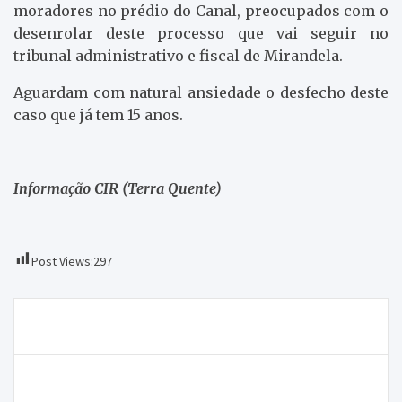
moradores no prédio do Canal, preocupados com o
desenrolar deste processo que vai seguir no
tribunal administrativo e fiscal de Mirandela.
Aguardam com natural ansiedade o desfecho deste
caso que já tem 15 anos.
Informação CIR (Terra Quente)
Post Views:
297
Navegação
Começaram as vindimas!
de
artigos
Casa de Trás-os-Montes e Alto Douro comemora