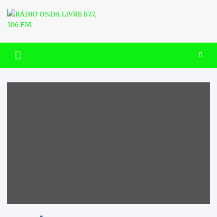
Skip
to
content
RÁDIO ONDA LIVRE 87.7, 106
FM