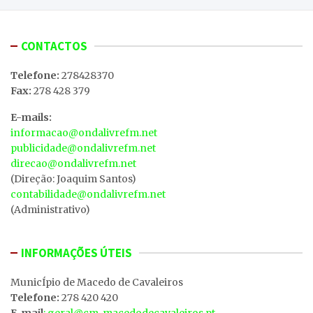
CONTACTOS
Telefone:
278428370
Fax:
278 428 379
E-mails:
informacao@ondalivrefm.net
publicidade@ondalivrefm.net
direcao@ondalivrefm.net
(Direção: Joaquim Santos)
contabilidade@ondalivrefm.net
(Administrativo)
INFORMAÇÕES ÚTEIS
MunicÍpio de Macedo de Cavaleiros
Telefone:
278 420 420
E-mail
: geral@cm-macedodecavaleiros.pt