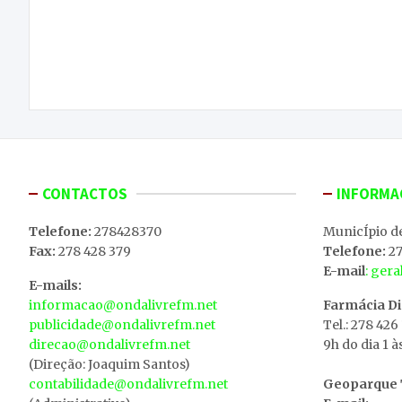
Navegação
13 alunos internados por alegada intoxicação
de
alimentar
artigos
CONTACTOS
INFORMA
Telefone:
278428370
MunicÍpio d
Fax:
278 428 379
Telefone:
27
E-mail
: ger
E-mails:
informacao@ondalivrefm.net
Farmácia D
publicidade@ondalivrefm.net
Tel.: 278 426
direcao@ondalivrefm.net
9h do dia 1 à
(Direção: Joaquim Santos)
contabilidade@ondalivrefm.net
Geoparque T