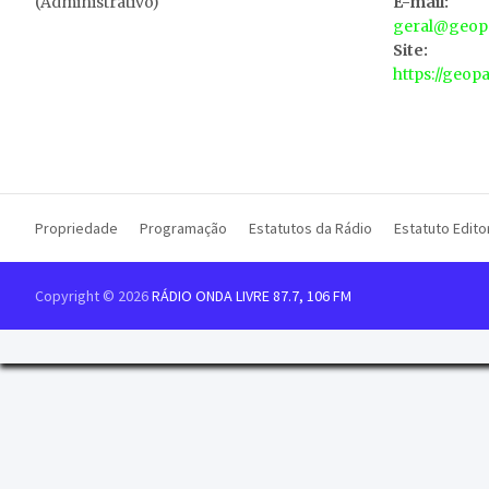
(Administrativo)
E-mail:
geral@geopa
Site:
https://geop
Propriedade
Programação
Estatutos da Rádio
Estatuto Editor
Copyright © 2026
RÁDIO ONDA LIVRE 87.7, 106 FM