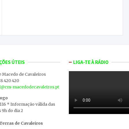
Primeira viagem de circum-navegação de
Fernão de Magalhães pode entrar para a rede da
UNESCO
ÇÕES ÚTEIS
LIGA-TE À RÁDIO
e Macedo de Cavaleiros
8 420 420
al@cm-macedodecavaleiros.pt
iogo
 116 * Informação válida das
s 9h do dia 2
erras de Cavaleiros