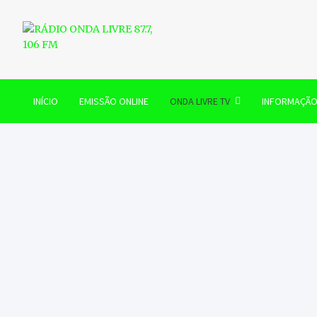
Skip
to
content
RÁDIO ONDA LIVRE 87.7, 
INÍCIO
EMISSÃO ONLINE
ONDA LIVRE TV
INFORMAÇÃ