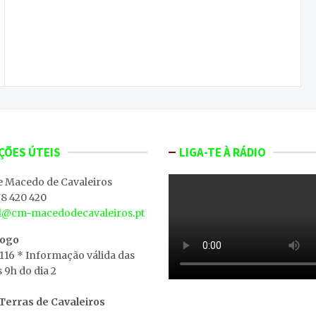
Há 5 mil diabéticos por diagnosticar no distrito
de Bragança
ÇÕES ÚTEIS
LIGA-TE À RÁDIO
e Macedo de Cavaleiros
8 420 420
al@cm-macedodecavaleiros.pt
iogo
 116 * Informação válida das
s 9h do dia 2
erras de Cavaleiros