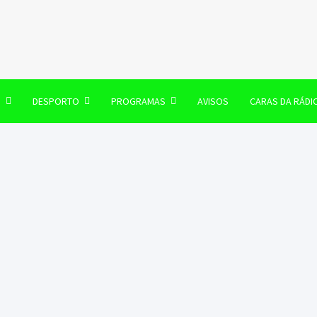
106 FM
O
DESPORTO
PROGRAMAS
AVISOS
CARAS DA RÁDI