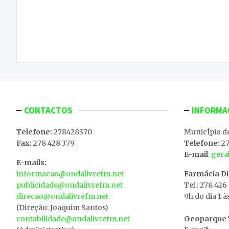
Navegação
Concerto anual das bandas filarmónicas do
de
concelho macedense levou enchente ao Centro
Cultural
artigos
CONTACTOS
INFORMA
Telefone:
278428370
MunicÍpio d
Fax:
278 428 379
Telefone:
27
E-mail
: ger
E-mails:
informacao@ondalivrefm.net
Farmácia D
publicidade@ondalivrefm.net
Tel.: 278 426
direcao@ondalivrefm.net
9h do dia 1 à
(Direção: Joaquim Santos)
contabilidade@ondalivrefm.net
Geoparque T