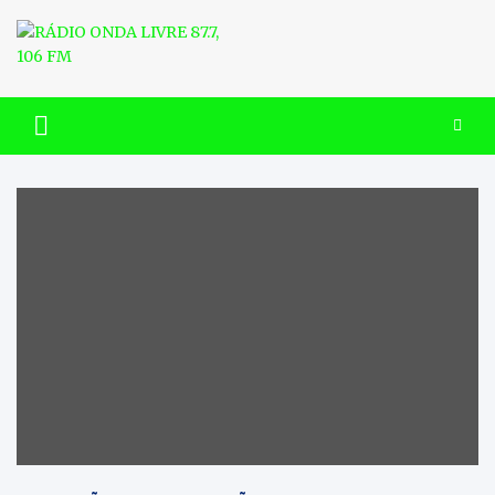
Skip
to
content
RÁDIO ONDA LIVRE 87.7, 106
FM