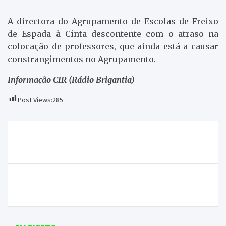
A directora do Agrupamento de Escolas de Freixo
de Espada à Cinta descontente com o atraso na
colocação de professores, que ainda está a causar
constrangimentos no Agrupamento.
Informação CIR (Rádio Brigantia)
Post Views:
285
Navegação
Clube Atlético de Macedo de Cavaleiros comemora
de
60 anos
artigos
José Silvano acredita que transformação da Unidade
de Convalescença pode ser benéfica