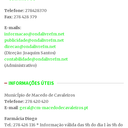
Telefone:
278428370
Fax:
278 428 379
E-mails:
informacao@ondalivrefm.net
publicidade@ondalivrefm.net
direcao@ondalivrefm.net
(Direção: Joaquim Santos)
contabilidade@ondalivrefm.net
(Administrativo)
INFORMAÇÕES ÚTEIS
MunicÍpio de Macedo de Cavaleiros
Telefone:
278 420 420
E-mail
: geral@cm-macedodecavaleiros.pt
Farmácia Diogo
Tel.: 278 426 116 * Informação válida das 9h do dia 1 às 9h do