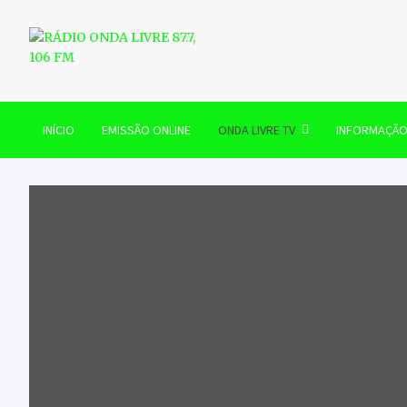
Skip
to
content
RÁDIO ONDA LIVRE 87.7, 
INÍCIO
EMISSÃO ONLINE
ONDA LIVRE TV
INFORMAÇÃ