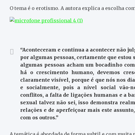
O tema é o erotismo. A autora explica a escolha com
“Aconteceram e continua a acontecer não jul
por algumas pessoas, certamente que estou 
algumas pessoas acham um bocadinho compl
há o crescimento humano, devemos cresc
claramente visível, porque é que nós nos d
e socialmente, pois a nível social vão-n
conflitos, a falta de ligações humanas e a b
sexual talvez não sei, isso demonstra real
relações e de aperfeiçoar mais este assunt
com os outros.”
A temática é abordada de forma subtil e com muita