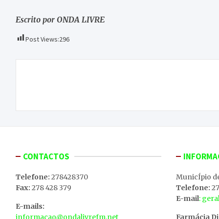
Escrito por ONDA LIVRE
Post Views:
296
Navegação
Concelho de Macedo de Cavaleiros exposto na
de
Maia
artigos
CONTACTOS
INFORMA
Telefone:
278428370
MunicÍpio d
Fax:
278 428 379
Telefone:
27
E-mail
: ger
E-mails:
informacao@ondalivrefm.net
Farmácia D