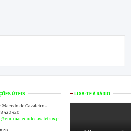
Feira do Porco e do Javali de Morais continua a
crescer
ÇÕES ÚTEIS
LIGA-TE À RÁDIO
e Macedo de Cavaleiros
8 420 420
al@cm-macedodecavaleiros.pt
iogo