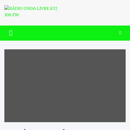
Skip
to
content
RÁDIO ONDA LIVRE 87.7, 106
FM