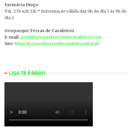
Farmácia Diogo
Tel.: 278 426 116 * Informação válida das 9h do dia 1 às 9h do
dia 2
Geoparque Terras de Cavaleiros
E-mail:
geral@geoparkterrasdecavaleiros.com
Site:
https://geoparkterrasdecavaleiros.pt/p/pt/
LIGA-TE À RÁDIO