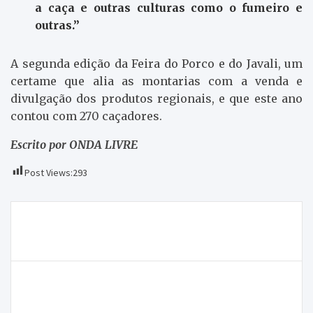
a caça e outras culturas como o fumeiro e
outras.”
A segunda edição da Feira do Porco e do Javali, um
certame que alia as montarias com a venda e
divulgação dos produtos regionais, e que este ano
contou com 270 caçadores.
Escrito por ONDA LIVRE
Post Views:
293
Navegação
“Silêncios de Amor”, uma exposição sobre o
de
erotismo
artigos
Está a chegar “Chocalhando”, o videoclip promotor
do Entrudo Chocalheiro