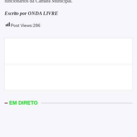
funcionários da Câmara Municipal.
Escrito por ONDA LIVRE
Post Views:
286
Navegação
Mulher de Mota Andrade “livre” da lista de requalificação do
de
Instituto da Segurança Social
artigos
Alfândega da Fé recorre a empréstimo do Fundo de Apoio
Municipal para amortizar a dívida
EM DIRETO