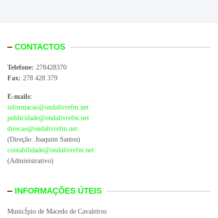
CONTACTOS
Telefone:
278428370
Fax:
278 428 379
E-mails:
informacao@ondalivrefm.net
publicidade@ondalivrefm.net
direcao@ondalivrefm.net
(Direção: Joaquim Santos)
contabilidade@ondalivrefm.net
(Administrativo)
INFORMAÇÕES ÚTEIS
MunicÍpio de Macedo de Cavaleiros