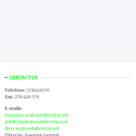
CONTACTOS
Telefone:
278428370
Fax:
278 428 379
E-mails:
informacao@ondalivrefm.net
publicidade@ondalivrefm.net
direcao@ondalivrefm.net
(Direção: Joaquim Santos)