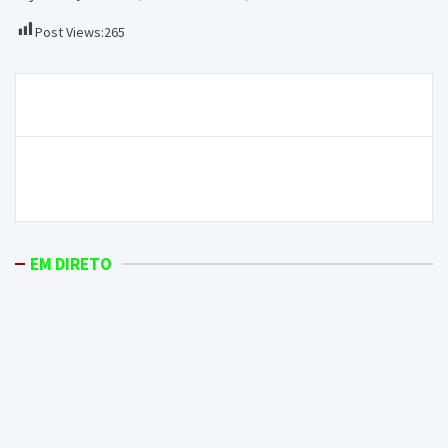
Post Views:
265
Navegação
Hoje é o Dia Internacional…do Burro
de
artigos
Túnel do Marão recebe simulacro para avaliar
resposta em cenário de acidente
EM DIRETO