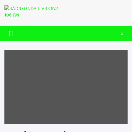
Skip
to
content
RÁDIO ONDA LIVRE 87.7, 106
FM