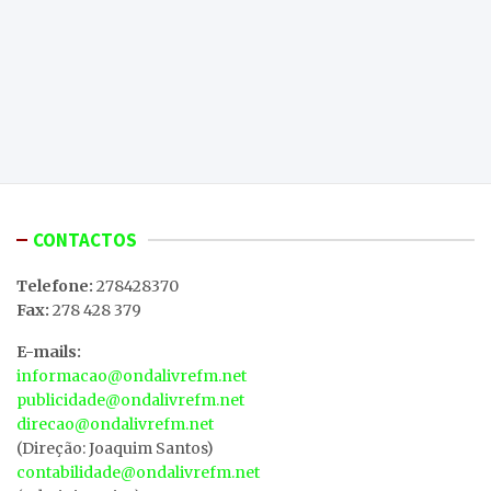
CONTACTOS
Telefone:
278428370
Fax:
278 428 379
E-mails:
informacao@ondalivrefm.net
publicidade@ondalivrefm.net
direcao@ondalivrefm.net
(Direção: Joaquim Santos)
contabilidade@ondalivrefm.net