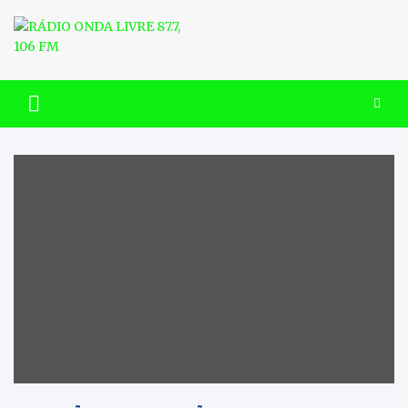
Skip
to
content
RÁDIO ONDA LIVRE 87.7, 106
FM