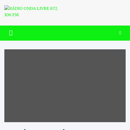
Skip
to
content
RÁDIO ONDA LIVRE 87.7, 106
FM