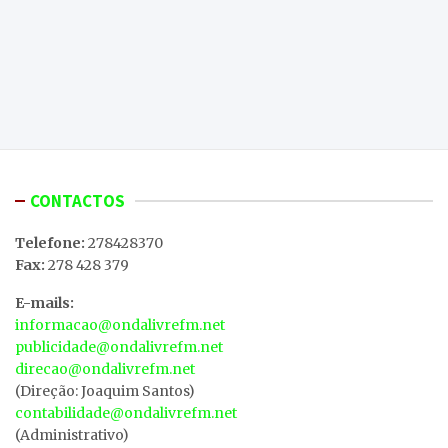
CONTACTOS
Telefone:
278428370
Fax:
278 428 379
E-mails:
informacao@ondalivrefm.net
publicidade@ondalivrefm.net
direcao@ondalivrefm.net
(Direção: Joaquim Santos)
contabilidade@ondalivrefm.net
(Administrativo)