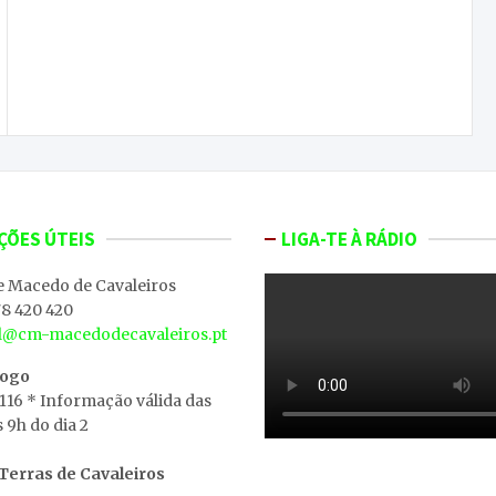
Profissionais defendem fim do estigma dos
alunos dos cursos PIEF
ÇÕES ÚTEIS
LIGA-TE À RÁDIO
e Macedo de Cavaleiros
8 420 420
al@cm-macedodecavaleiros.pt
iogo
 116 * Informação válida das
s 9h do dia 2
erras de Cavaleiros