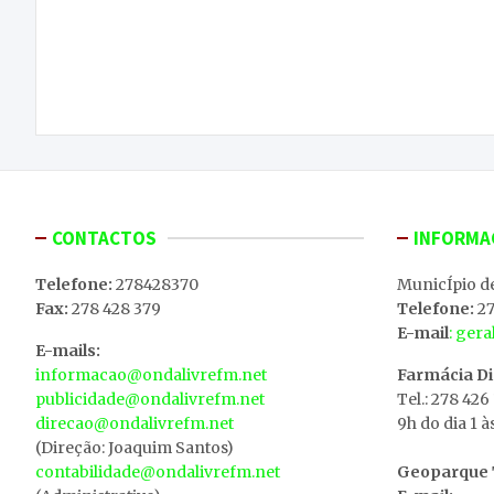
Navegação
Pedro Passos Coelho convidado a ser cabeça de
de
lista às eleições legislativas pelo distrito de Vila
Real
artigos
CONTACTOS
INFORMA
Telefone:
278428370
MunicÍpio d
Fax:
278 428 379
Telefone:
27
E-mail
: ger
E-mails:
informacao@ondalivrefm.net
Farmácia D
publicidade@ondalivrefm.net
Tel.: 278 426
direcao@ondalivrefm.net
9h do dia 1 à
(Direção: Joaquim Santos)
contabilidade@ondalivrefm.net
Geoparque T