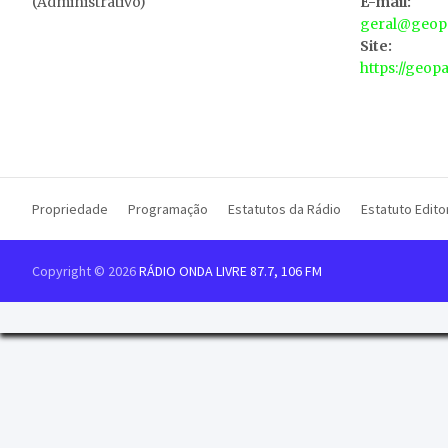
(Administrativo)
E-mail:
geral@geopa
Site:
https://geop
Propriedade
Programação
Estatutos da Rádio
Estatuto Editor
Copyright © 2026
RÁDIO ONDA LIVRE 87.7, 106 FM