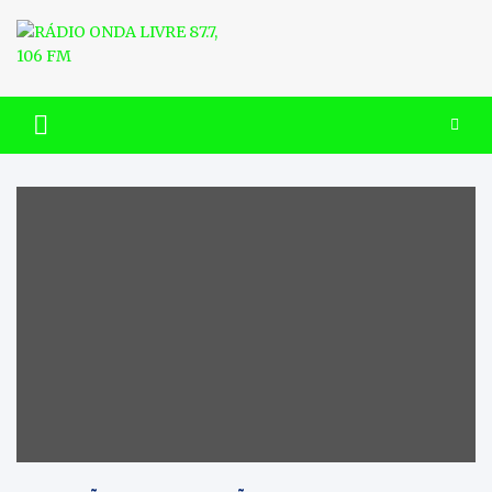
Skip
to
content
RÁDIO ONDA LIVRE 87.7, 106
FM