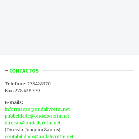
CONTACTOS
Telefone:
278428370
Fax:
278 428 379
E-mails:
informacao@ondalivrefm.net
publicidade@ondalivrefm.net
direcao@ondalivrefm.net
(Direção: Joaquim Santos)
contabilidade@ondalivrefm.net