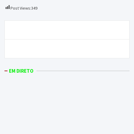
Post Views:
349
Navegação
Acidente deixa pai e filho feridos
de
artigos
Meseta Ibérica já tem carimbo da UNESCO
EM DIRETO