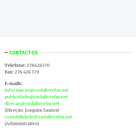
CONTACTOS
Telefone:
278428370
Fax:
278 428 379
E-mails:
informacao@ondalivrefm.net
publicidade@ondalivrefm.net
direcao@ondalivrefm.net
(Direção: Joaquim Santos)
contabilidade@ondalivrefm.net
(Administrativo)