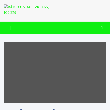
Skip
to
content
RÁDIO ONDA LIVRE 87.7, 106
FM