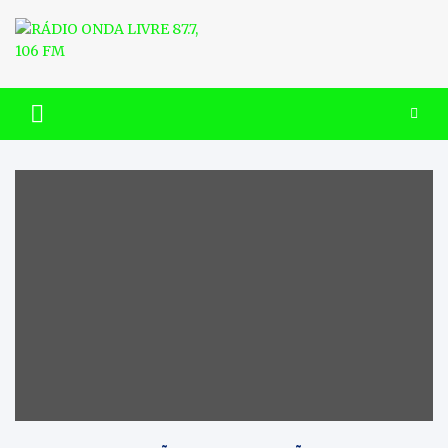
Skip
to
content
RÁDIO ONDA LIVRE 87.7, 106
FM