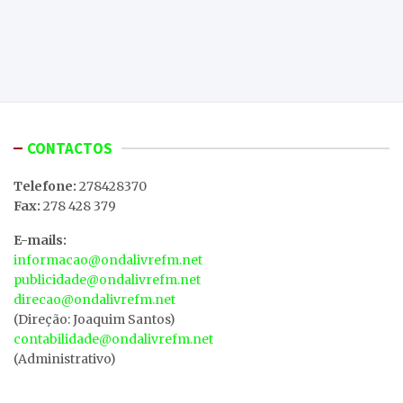
CONTACTOS
Telefone:
278428370
Fax:
278 428 379
E-mails:
informacao@ondalivrefm.net
publicidade@ondalivrefm.net
direcao@ondalivrefm.net
(Direção: Joaquim Santos)
contabilidade@ondalivrefm.net
(Administrativo)