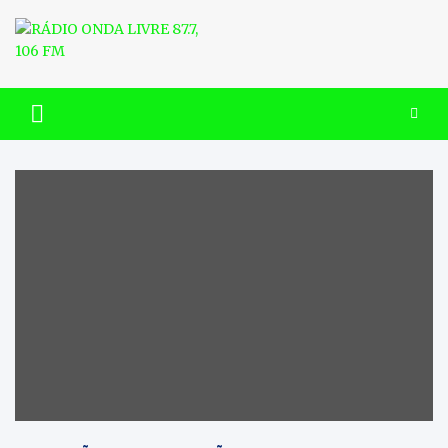
Skip
to
content
RÁDIO ONDA LIVRE 87.7, 106
FM