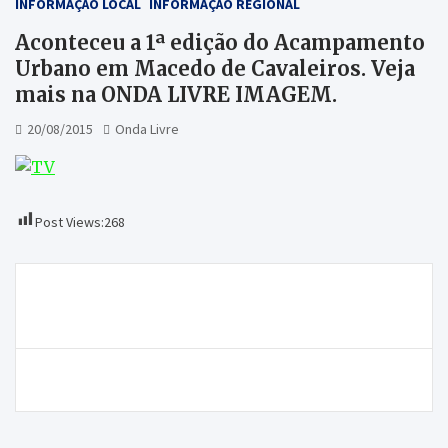
INFORMAÇÃO LOCAL
INFORMAÇÃO REGIONAL
Aconteceu a 1ª edição do Acampamento
Urbano em Macedo de Cavaleiros. Veja
mais na ONDA LIVRE IMAGEM.
20/08/2015
Onda Livre
Post Views:
268
Navegação
O município deu o último “adeus” ao ex-autarca, Luís
de
Vaz
artigos
Homem morre ao cortar galho de árvore