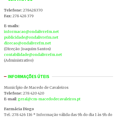
Telefone:
278428370
Fax:
278 428 379
E-mails:
informacao@ondalivrefm.net
publicidade@ondalivrefm.net
direcao@ondalivrefm.net
(Direção: Joaquim Santos)
contabilidade@ondalivrefm.net
(Administrativo)
INFORMAÇÕES ÚTEIS
MunicÍpio de Macedo de Cavaleiros
Telefone:
278 420 420
E-mail
: geral@cm-macedodecavaleiros.pt
Farmácia Diogo
Tel.: 278 426 116 * Informação válida das 9h do dia 1 às 9h do