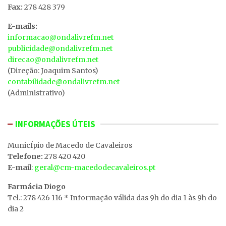
Fax:
278 428 379
E-mails:
informacao@ondalivrefm.net
publicidade@ondalivrefm.net
direcao@ondalivrefm.net
(Direção: Joaquim Santos)
contabilidade@ondalivrefm.net
(Administrativo)
INFORMAÇÕES ÚTEIS
MunicÍpio de Macedo de Cavaleiros
Telefone:
278 420 420
E-mail
: geral@cm-macedodecavaleiros.pt
Farmácia Diogo
Tel.: 278 426 116 * Informação válida das 9h do dia 1 às 9h do
dia 2