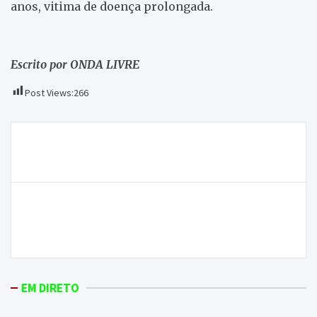
anos, vitima de doença prolongada.
Escrito por ONDA LIVRE
Post Views:
266
Navegação
Vestígios Romanos estão a ser procurados no
de
concelho de Alijó
artigos
Aconteceu a 1ª edição do Acampamento Urbano em
Macedo de Cavaleiros. Veja mais na ONDA LIVRE
IMAGEM.
EM DIRETO