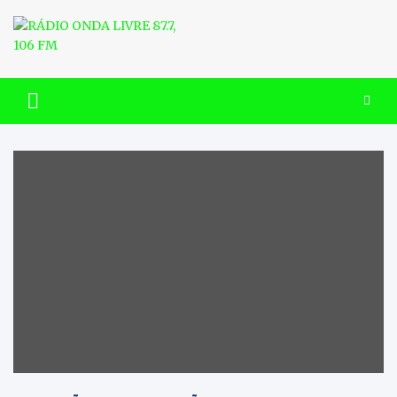
Skip
to
content
RÁDIO ONDA LIVRE 87.7, 106
FM