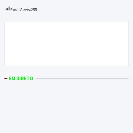
Post Views:
255
Navegação
Antiga Torralta totalmente destruída por incêndio
de
esta madrugada
artigos
Pioneiros conquistam Taça Feminina AFB de Futsal
EM DIRETO