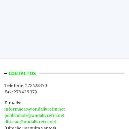
CONTACTOS
Telefone:
278428370
Fax:
278 428 379
E-mails:
informacao@ondalivrefm.net
publicidade@ondalivrefm.net
direcao@ondalivrefm.net
(Direção: Joaquim Santos)