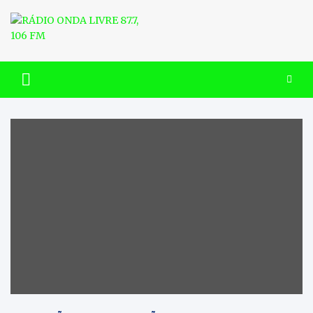
Skip
to
content
RÁDIO ONDA LIVRE 87.7, 106
FM