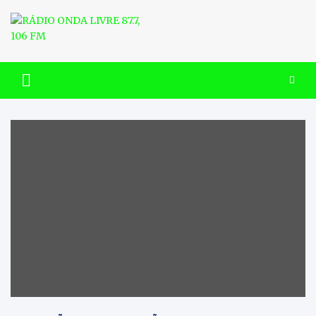
Skip
to
content
RÁDIO ONDA LIVRE 87.7, 106
FM