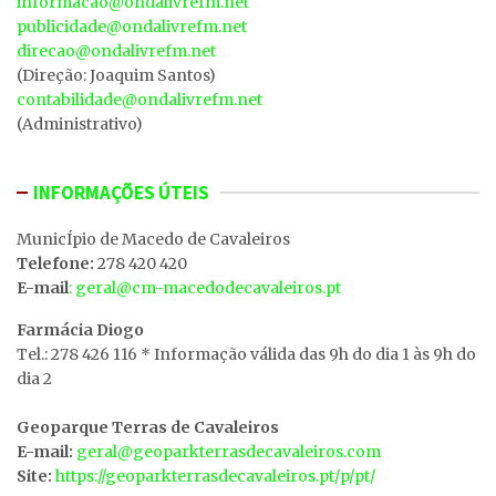
informacao@ondalivrefm.net
publicidade@ondalivrefm.net
direcao@ondalivrefm.net
(Direção: Joaquim Santos)
contabilidade@ondalivrefm.net
(Administrativo)
INFORMAÇÕES ÚTEIS
MunicÍpio de Macedo de Cavaleiros
Telefone:
278 420 420
E-mail
: geral@cm-macedodecavaleiros.pt
Farmácia Diogo
Tel.: 278 426 116 * Informação válida das 9h do dia 1 às 9h do
dia 2
Geoparque Terras de Cavaleiros
E-mail:
geral@geoparkterrasdecavaleiros.com
Site:
https://geoparkterrasdecavaleiros.pt/p/pt/