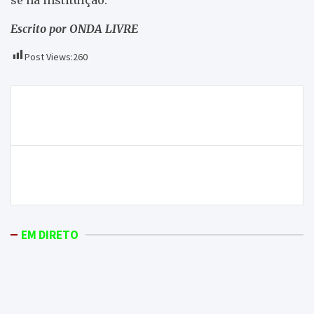
Escrito por ONDA LIVRE
Post Views:
260
Navegação
Cuidados Paliativos domiciliários da Terra Fria
de
ganham prémio “Saúde Sustentável”
artigos
D. José Cordeiro celebra hoje 25 anos de ordenação
sacerdotal
EM DIRETO