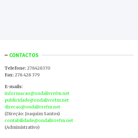
CONTACTOS
Telefone:
278428370
Fax:
278 428 379
E-mails:
informacao@ondalivrefm.net
publicidade@ondalivrefm.net
direcao@ondalivrefm.net
(Direção: Joaquim Santos)
contabilidade@ondalivrefm.net
(Administrativo)