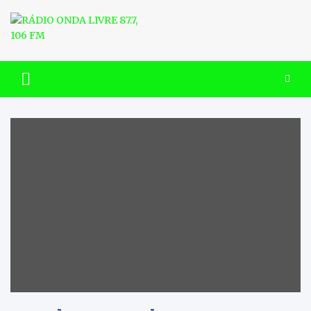
Skip
to
content
RÁDIO ONDA LIVRE 87.7, 106
FM