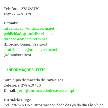
Telefone:
278428370
Fax:
278 428 379
E-mails:
informacao@ondalivrefm.net
publicidade@ondalivrefm.net
direcao@ondalivrefm.net
(Direção: Joaquim Santos)
contabilidade@ondalivrefm.net
(Administrativo)
INFORMAÇÕES ÚTEIS
MunicÍpio de Macedo de Cavaleiros
Telefone:
278 420 420
E-mail
: geral@cm-macedodecavaleiros.pt
Farmácia Diogo
Tel.: 278 426 116 * Informação válida das 9h do dia 1 às 9h do