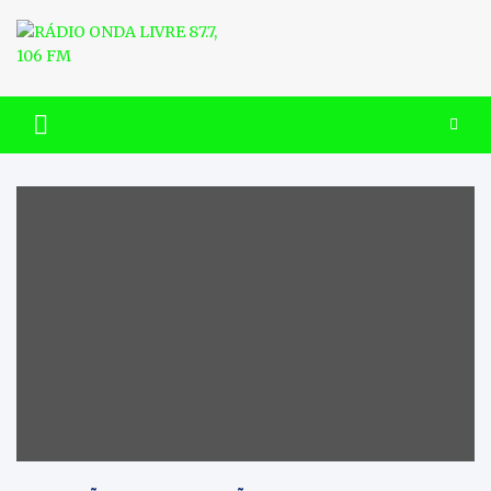
Skip
to
content
RÁDIO ONDA LIVRE 87.7, 106
FM