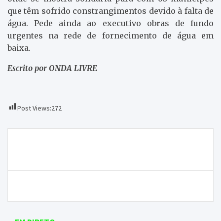
que têm sofrido constrangimentos devido à falta de
água. Pede ainda ao executivo obras de fundo
urgentes na rede de fornecimento de água em
baixa.
Escrito por ONDA LIVRE
Post Views:
272
Navegação
Empresas de cruzeiro durienses queixam-se de
de
“mau serviço” da CP
artigos
Macedo Educar abre mais apoios para os alunos