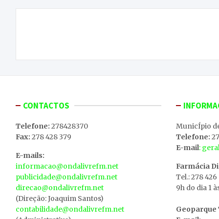
Navegação
Três livros, três histórias diferentes, um dia
de
dedicado às letras
artigos
CONTACTOS
INFORMA
Telefone:
278428370
MunicÍpio d
Fax:
278 428 379
Telefone:
27
E-mail
: ger
E-mails:
informacao@ondalivrefm.net
Farmácia D
publicidade@ondalivrefm.net
Tel.: 278 426
direcao@ondalivrefm.net
9h do dia 1 à
(Direção: Joaquim Santos)
contabilidade@ondalivrefm.net
Geoparque T