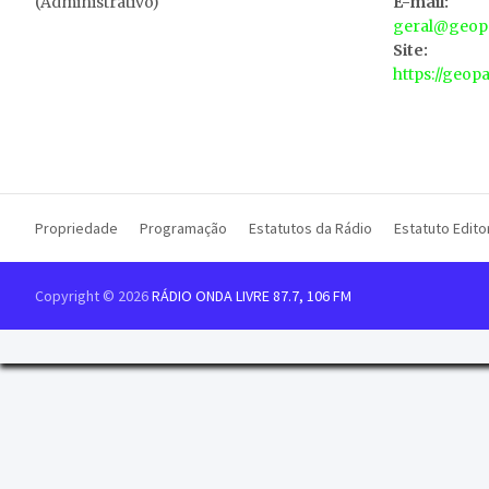
(Administrativo)
E-mail:
geral@geopa
Site:
https://geop
Propriedade
Programação
Estatutos da Rádio
Estatuto Editor
Copyright © 2026
RÁDIO ONDA LIVRE 87.7, 106 FM