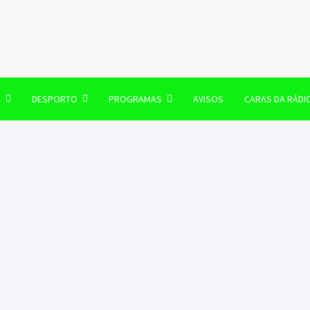
106 FM
O
DESPORTO
PROGRAMAS
AVISOS
CARAS DA RÁDI