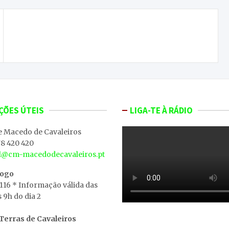
48 pessoas já foram detidas por provocarem
incêndios florestais
ÇÕES ÚTEIS
LIGA-TE À RÁDIO
e Macedo de Cavaleiros
8 420 420
al@cm-macedodecavaleiros.pt
iogo
 116 * Informação válida das
s 9h do dia 2
erras de Cavaleiros