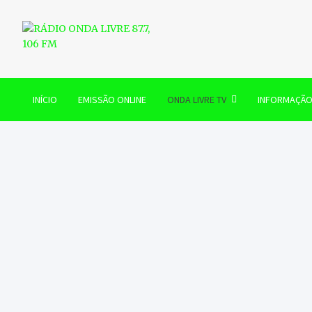
Skip
to
content
RÁDIO ONDA LIVRE 87.7, 
INÍCIO
EMISSÃO ONLINE
ONDA LIVRE TV
INFORMAÇÃ