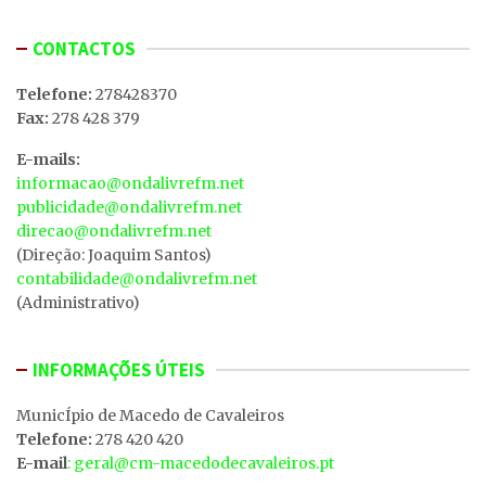
CONTACTOS
Telefone:
278428370
Fax:
278 428 379
E-mails:
informacao@ondalivrefm.net
publicidade@ondalivrefm.net
direcao@ondalivrefm.net
(Direção: Joaquim Santos)
contabilidade@ondalivrefm.net
(Administrativo)
INFORMAÇÕES ÚTEIS
MunicÍpio de Macedo de Cavaleiros
Telefone:
278 420 420
E-mail
: geral@cm-macedodecavaleiros.pt