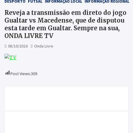
DESPORTO
FUTSAL
INFORMAÇÃO LOCAL
INFORMAÇÃO REGIONAL
Reveja a transmissão em direto do jogo
Gualtar vs Macedense, que de disputou
esta tarde em Gualtar. Sempre na sua,
ONDA LIVRE TV
08/10/2016
Onda Livre
Post Views:
309
Navegação
Gualtar vs Macedense hoje às 16h. Acompanhe em
de
direto na ONDA LIVRE TV
artigos
Colisão violenta no IP2 resulta num morto e um
ferido grave