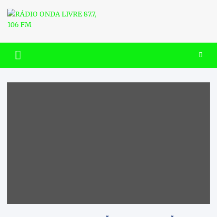
Skip
to
content
RÁDIO ONDA LIVRE 87.7, 106
FM