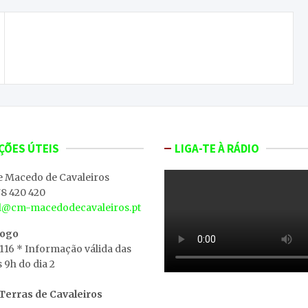
Começa hoje o julgamento da dona do animal
usado na tradição da Queima do Gato
ÇÕES ÚTEIS
LIGA-TE À RÁDIO
e Macedo de Cavaleiros
8 420 420
al@cm-macedodecavaleiros.pt
iogo
 116 * Informação válida das
s 9h do dia 2
erras de Cavaleiros