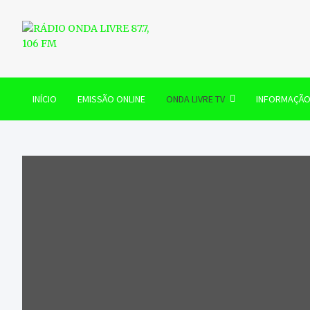
Skip
to
content
RÁDIO ONDA LIVRE 87.7, 
INÍCIO
EMISSÃO ONLINE
ONDA LIVRE TV
INFORMAÇÃ