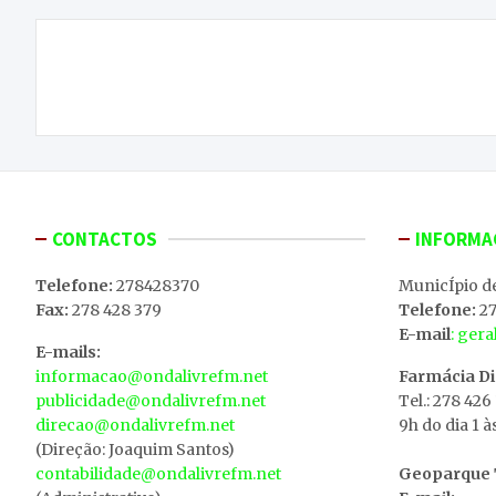
Navegação
Grupo Desportivo Macedense mantém-se com 1
de
ponto na II Divisão
artigos
CONTACTOS
INFORMA
Telefone:
278428370
MunicÍpio d
Fax:
278 428 379
Telefone:
27
E-mail
: ger
E-mails:
informacao@ondalivrefm.net
Farmácia D
publicidade@ondalivrefm.net
Tel.: 278 426
direcao@ondalivrefm.net
9h do dia 1 à
(Direção: Joaquim Santos)
contabilidade@ondalivrefm.net
Geoparque T