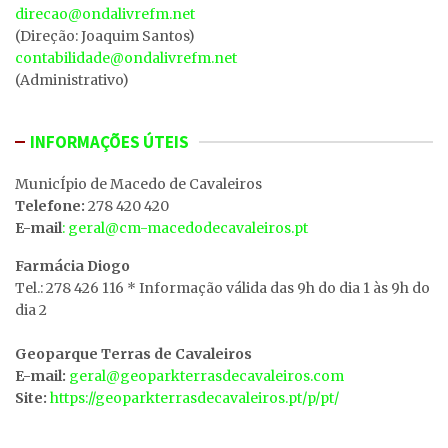
direcao@ondalivrefm.net
(Direção: Joaquim Santos)
contabilidade@ondalivrefm.net
(Administrativo)
INFORMAÇÕES ÚTEIS
MunicÍpio de Macedo de Cavaleiros
Telefone:
278 420 420
E-mail
: geral@cm-macedodecavaleiros.pt
Farmácia Diogo
Tel.: 278 426 116 * Informação válida das 9h do dia 1 às 9h do
dia 2
Geoparque Terras de Cavaleiros
E-mail:
geral@geoparkterrasdecavaleiros.com
Site:
https://geoparkterrasdecavaleiros.pt/p/pt/