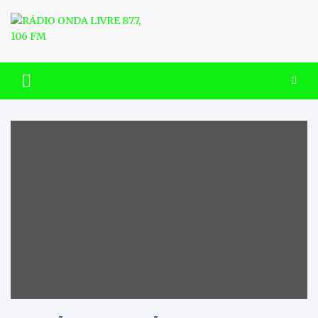
Skip
to
content
RÁDIO ONDA LIVRE 87.7, 106
FM