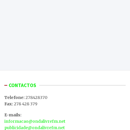
CONTACTOS
Telefone:
278428370
Fax:
278 428 379
E-mails:
informacao@ondalivrefm.net
publicidade@ondalivrefm.net